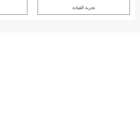
تجربة القيادة
جميع عروض السيارات الجديدة
BYD SEALION 7
ابتداءً من
2,199
شهرياً*
استمتع بتمويل 0%، تسجيل مجاني، تأمين مجاني، صيانة
مجانية، وشحن مجاني لمدة سنة. تطبق الشروط والأحكام.