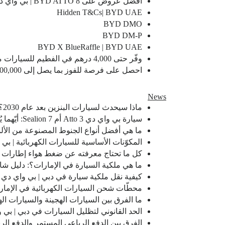
أفضل عروض على BYD ATTO 8 | بي واي دي الإمارات
Hidden T&Cs| BYD UAE
BYD DMO
BYD DM-P
BYD X BlueRaffle | BYD UAE
وفّر حتى 4,000 درهم في الفطيم للسيارات مع بطاقة بنك أبوظبي الأول بلو الائتمانية | بي واي دي الإمارات
احصل على فرصة للفوز بما يصل إلى 1,000,000 نقطة بلو الائتمانية | بي واي دي الإمارات
News
ماذا سيحدث لسيارات البنزين بعد عام 2030؟ | بي واي دي الإمارات
سيارة بي واي دي Atto 3 أم Sealion 7: أيّهما يُناسبك أكثر؟ | بي واي دي الإمارات
ما هي أفضل أنواع الجنوط المصنوعة من الألم
المكوّنات الأساسية للسيارات الكهربائية | بي
كل ما تحتاج معرفته عن ضغط هواء إطارات ال
ما هي ملكية السيارة في الإمارات؟: دليل شا
كيفية نقل ملكية سيارة في دبي | بي واي دي 
محطّات شحن السيارات الكهربائية في الإمارا
ما الفرق بين السيارات الهجينة والسيارات ال
الحد القانوني لتظليل السيارات في دبي | بي 
الفرق بين الدفع الرباعي المستمر والدفع ال