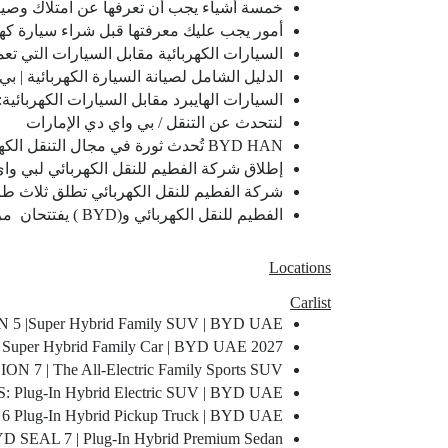
خمسة أشياء يجب أن تعرفها عن امتلاك وصيانة
أمور يجب عليك معرفتها قبل شراء سيارة كهرب
السيارات الكهربائية مقابل السيارات التي تعم
الدليل الشامل لصيانة السيارة الكهربائية | ب
السيارات الهايبرد مقابل السيارات الكهربائية:
لنتحدث عن التنقل / بي واي دي الإمارات
BYD HAN تُحدث ثورة في مجال التنقل الكهربائي
إطلاق شركة الفطيم للنقل الكهربائي لبي واي
شركة الفطيم للنقل الكهربائي تطلق ثلاث طرازات (BYD) جديدة في الإمارات العر
الفطيم للنقل الكهربائي و(BYD ) يفتتحان مركز وصالة عرض جديدة في دبي فستيفال سيتي مول
Locations
Carlist
 5 |Super Hybrid Family SUV | BYD UAE
2027 BYD ATTO 8 | Super Hybrid Family Car | BYD UAE
N 7 | The All-Electric Family Sports SUV
Plug-In Hybrid Electric SUV | BYD UAE
6 Plug-In Hybrid Pickup Truck | BYD UAE
D SEAL 7 | Plug-In Hybrid Premium Sedan