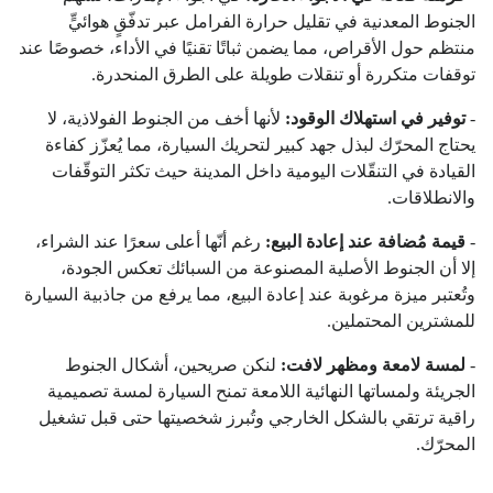
الجنوط المعدنية في تقليل حرارة الفرامل عبر تدفّقٍ هوائيٍّ
منتظم حول الأقراص، مما يضمن ثباتًا تقنيًا في الأداء، خصوصًا عند
توقفات متكررة أو تنقلات طويلة على الطرق المنحدرة.
-
توفير في استهلاك الوقود:
لأنها أخف من الجنوط الفولاذية، لا
يحتاج المحرّك لبذل جهد كبير لتحريك السيارة، مما يُعزّز كفاءة
القيادة في التنقّلات اليومية داخل المدينة حيث تكثر التوقّفات
والانطلاقات.
-
قيمة مُضافة عند إعادة البيع:
رغم أنّها أعلى سعرًا عند الشراء،
إلا أن الجنوط الأصلية المصنوعة من السبائك تعكس الجودة،
وتُعتبر ميزة مرغوبة عند إعادة البيع، مما يرفع من جاذبية السيارة
للمشترين المحتملين.
-
لمسة لامعة ومظهر لافت:
لنكن صريحين، أشكال الجنوط
الجريئة ولمساتها النهائية اللامعة تمنح السيارة لمسة تصميمية
راقية ترتقي بالشكل الخارجي وتُبرز شخصيتها حتى قبل تشغيل
المحرّك.