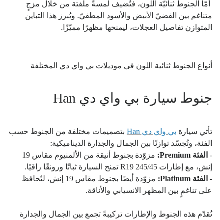
أمّا الجنوط ثنائيّة اللون، فتُضيف لمسةً ملفتة من خلال مزجٍ
متناغم بين الفضيّ الأبيض والأسود المطفيّ. ويُبرز هذا التباين
المتوازن تفاصيل العجلات، ليمنحها مظهرًا مميّزًا.
أنواع الجنوط ثنائية اللون في موديلات بي واي دي المختلفة
جنوط سيارة بي واي دي Han
تأتي سيارة
بي واي دي Han
بتصميمات مختلفة من الجنوط حسب
الفئة، وتُجسّد توازنًا بين الجمال والجدارة الديناميكية:
-
الفئة Premium:
مزوّدة بجنوط أنيقة من الألمنيوم مقاس 19
إنش، مع إطارات 245/45 R19 تمنح السيارة ثباتًا ورونقًا راقيًا.
-
الفئة Platinum:
مزوّدة أيضًا بجنوط مقاس 19 إنش، لتُحافظ
على تناغمٍ بين المظهر الانسيابي والأناقة.
تُقدّم هذه الجنوط والإطارات تركيبةً تجمع بين الجمال والجدارة