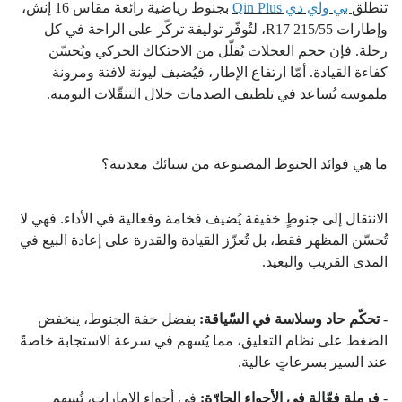
تنطلق
بي واي دي Qin Plus
بجنوط رياضية رائعة مقاس 16 إنش،
وإطارات 215/55 R17، لتُوفّر توليفة تركّز على الراحة في كل
رحلة. فإن حجم العجلات يُقلّل من الاحتكاك الحركي ويُحسّن
كفاءة القيادة. أمّا ارتفاع الإطار، فيُضيف ليونة لافتة ومرونة
ملموسة تُساعد في تلطيف الصدمات خلال التنقّلات اليومية.
ما هي فوائد الجنوط المصنوعة من سبائك معدنية؟
الانتقال إلى جنوطٍ خفيفة يُضيف فخامة وفعالية في الأداء. فهي لا
تُحسّن المظهر فقط، بل تُعزّز القيادة والقدرة على إعادة البيع في
المدى القريب والبعيد.
-
تحكّم حاد وسلاسة في السّياقة:
بفضل خفة الجنوط، ينخفض
الضغط على نظام التعليق، مما يُسهم في سرعة الاستجابة خاصةً
عند السير بسرعاتٍ عالية.
-
فرملة فعّالة في الأجواء الحارّة:
في أجواء الإمارات، تُسهم