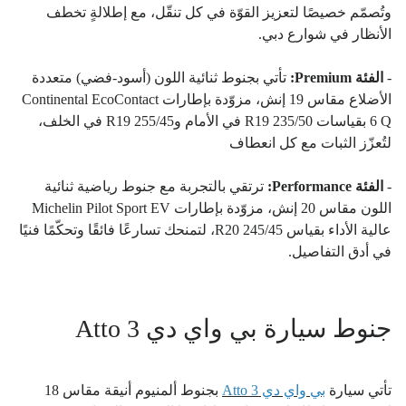
وتُصمّم خصيصًا لتعزيز القوّة في كل تنقّل، مع إطلالةٍ تخطف
الأنظار في شوارع دبي.
-
الفئة Premium:
تأتي بجنوط ثنائية اللون (أسود-فضي) متعددة
الأضلاع مقاس 19 إنش، مزوّدة بإطارات Continental EcoContact
6 Q بقياسات 235/50 R19 في الأمام و255/45 R19 في الخلف،
لتُعزّز الثبات مع كل انعطاف
-
الفئة Performance:
ترتقي بالتجربة مع جنوط رياضية ثنائية
اللون مقاس 20 إنش، مزوّدة بإطارات Michelin Pilot Sport EV
عالية الأداء بقياس 245/45 R20، لتمنحك تسارعًا فائقًا وتحكّمًا فنيًا
في أدق التفاصيل.
جنوط سيارة بي واي دي Atto 3
تأتي سيارة
بي واي دي Atto 3
بجنوط ألمنيوم أنيقة مقاس 18