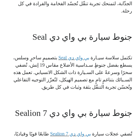
الجذّابة، لتمنحك تجربة تنقّل تُجسّد الفخامة والفرادة في كل
رحلة.
جنوط سيارة بي واي دي Seal
تكتمل سلاسة سيـارة
بي واي دي Seal
بتصميمٍ ساحرٍ وسلس،
يسطع بفضل جنوطٍ سـداسية الأضلاع مقاس 19 إنش، تُضفي
سحرًا وسرعةً على السـيارة ذات الشكل الانسيابي. تعمل هذه
السـبائك بتناغمٍ تامٍ مع تصميم الهيكل، لتُعزّز التوجيه التفاعلي
وتُحسّن تجربة التنقّل بثقة وثبات في كل طريق.
جنوط سيارة بي واي دي Sealion 7
تُضفي عجلات سيارة
بي واي دي Sealion 7
طابعًا قويًا وقياديًا،