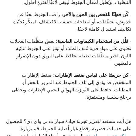
التنظيف، ويُطيل لمعان الجنوط ليبقى لافتًا لفترةٍ أطول.
-
كُن فطِنًا للفحص بين الحين والآخر:
راقب الجنوط بحثًا عن
خدوش، تشقّقات، أو انبعاجات خفيفة. الاكتشاف المبكّر يُجنّبك
تكاليف استبدال كاملة لاحقًا.
-
قلّل من استخدام الكيماويات القاسية:
بعض منظّفات العجلات
تحتوي على مواد قوية تُتلف الطلاء أو تؤثر على الجنوط ثنائية
اللون. اختر منظّفات لطيفة تحافظ على البريق دون الإضرار
بالمظهر.
-
كن حريصًا على قياس ضغط الإطارات:
ضغط الإطارات
المنخفض قد يؤدي إلى تلف الجنوط عند المرور بالحفر أو
المطبات. حافظ على التوازن الهوائي لتحمي الإطارات وتحظى
برحلةٍ سلسة ومستقرّة.
هل أنت مستعد لتعزيز تجربة قيادة سيارات بي واي دي؟ للحصول
على خدمات حصرية وقطع غيار أصلية للجنوط، قم بزيارة
مراكز خدمة بي واي دي
المعتمدة في أنحاء الإمارات. احجز موعد