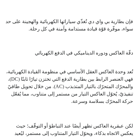
فإن بطارية بي واي دي تُغذّي سياراتها الكهربائية والهجينة على حد
سواء، موفّرة قوّة قيادة مستدامة وآمنة في كل رحلة.
دقّة العاكس ودوره الديناميكي في الدفع الكهربائي
تُعد وحدة العاكس العقل الأساسي في منظومة القيادة الكهربائية،
فهي العنصر الرابط بين بطارية الدفع التي تختزن تيارًا ثابتًا (DC)،
والمحرّك المتحرّك بالتيار المتذبذب (AC). من خلال تحويل طاقيّ
تنفيذيّ، يُحوّل العاكس التيار من مستمر إلى متناوب، مما يُفعّل
حركة المحرّك بسلاسة وسرعة.
لكن عبقرية العاكس تظهر أيضًا عند التباطؤ أو التوقّف؛ حيث
يعكس الاتجاه بذكاء، ويحوّل التيار المتناوب إلى مستمر، ليُعيد