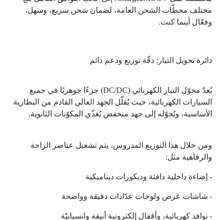
مختلف محطّات الشحن العامة، لضمان شحن سريع، وسهل،
وفعّال أينما كنت.
دائرة تحويل التيار: دقّة توزيع ودعم دائم
يُعدّ محوّل التيار الكهربائي (DC/DC) جزءًا جوهريًا في جميع
السيارات الكهربائية، حيث يُقلّل الجهد العالي القادم من البطارية
الأساسية، ويُحوّله إلى جهد منخفض يُغذّي المكوّنات الثانوية.
ومن خلال هذا التوزيع المدروس، يتم تشغيل عناصر الراحة
والرفاهية مثل:
- إضاءة داخلية دافئة وديكورات ديناميكية
- شاشات عرض ولوحات عدّادات دقيقة وواضحة
- نوافذ كهربائية، وأقفال إلكترونية أنيقة وانسيابيّة