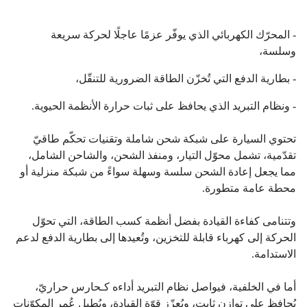
- المحرّك الكهربائي الذي يوفّر عزمًا عاجلًا لحركة سريعة
وسلسة،
- بطارية الدفع التي تُخزّن الطاقة الضرورية للتنقّل،
- ونظام التبريد الذي يحافظ على ثبات حرارة الأنظمة الحيوية.
تحتوي السيارة على شبكة شحن شاملة وتقنيات تحكّم طاقيّ
تقدّمية، تشمل محوّل التيار، ومنفذ الشحن، والشاحن الشامل،
مما يجعل إعادة الشحن سلسة وسهلة سواءً من شبكة منزلية أو
محطة عامة متطورة.
وتتنامى كفاءة القيادة بفضل أنظمة كسب الطاقة، التي تحوّل
الحركة إلى كهرباء قابلة للتخزين، وتُعيدها إلى بطارية الدفع لدعم
الاستدامة.
أما في الخلفية، فيواصل نظام التبريد أداءه كـحارس حراريّ،
يُحافظ على توازن ثابت، ويُعزّز قوّة القيادة، ويُطيل عُمر المكوّنات