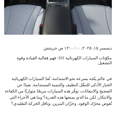
ديسمبر ١٥, ٢٠٢٥, ١٢:٠٠:٠٠ ص جرينتش
مكوّنات السيارات الكهربائية 101: فهم فِعالية القيادة وقوة
التشغيل
في عالم يتّجه بسرعة نحو الاستدامة، تُعدّ السيارات الكهربائية
الخيار الأذكى للتنقّل النظيف والتنمية المستدامة. بعيدًا عن
الضجيج والانبعاثات، توفّر هذه السيارات مزيجًا متوازنًا من الكفاءة
والابتكار، لكن ما الذي يمنحها هذه القدرة؟ وما هي الأجزاء التي
تُعوض محرّك الوقود، وخزّان البنزين، وناقل الحركة التقليدي؟