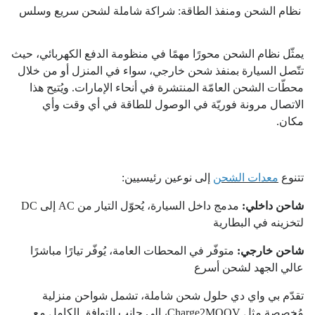
نظام الشحن ومنفذ الطاقة: شراكة شاملة لشحن سريع وسلس
يمثّل نظام الشحن محورًا مهمًا في منظومة الدفع الكهربائي، حيث
تتّصل السيارة بمنفذ شحن خارجي، سواء في المنزل أو من خلال
محطّات الشحن العامّة المنتشرة في أنحاء الإمارات. ويُتيح هذا
الاتصال مرونة فوريّة في الوصول للطاقة في أي وقت وأي
مكان.
تتنوع
معدات الشحن
إلى نوعين رئيسيين:
شاحن داخلي:
مدمج داخل السيارة، يُحوّل التيار من AC إلى DC
لتخزينه في البطارية
شاحن خارجي:
متوفّر في المحطات العامة، يُوفّر تيارًا مباشرًا
عالي الجهد لشحن أسرع
تقدّم بي واي دي حلول شحن شاملة، تشمل شواحن منزلية
مُخصصة مثل Charge2MOOV، إلى جانب التوافق الكامل مع