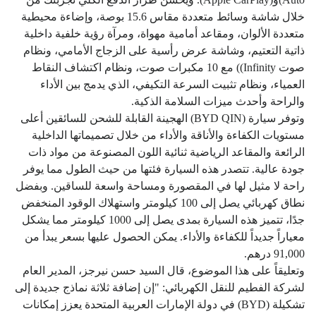
خلال شاشة وسائط متعددة مقاس 15.6 بوصة، وإضاءة محيطية
متعددة الألوان، ومقاعد أمامية مهواة، ومرآة رؤية خلفية داخلية
ذاتية التعتيم، وشاشة عرض رأسية على الزجاج الأمامي، ونظام
صوت Infinity)) مع 10 مكبرات صوت، ونظام اكتشاف النقاط
العمياء، ونظام تثبيت السرعة التكيفي، الذي يدمج بين الأداء
والراحة وأحدث ميزات السلامة الذكية.
وتوفر سيارة (BYD QIN) الهجينة القابلة للشحن للسائقين أعلى
مستويات الكفاءة والأناقة والأداء من خلال تصميماتها الداخلية
الرائعة والمقاعد الرياضية ثنائية اللون المصنوعة من مواد ذات
جودة عالية. تتصدر هذه السيارة فئتها من حيث الطول مما يوفر
راحة لا مثيل لها في المقصورة ومساحة واسعة للساقين. وبفضل
نطاق كهربائي يصل إلى 100 كيلومتر واستهلاك الوقود المنخفض
جدًا، تتميز هذه السيارة بمدى يصل إلى 1000 كيلومتر مما يشكل
معياراً جديداً للكفاءة والأداء. يمكن الحصول عليها بسعر يبدأ من
91,000 درهم.
وتعليقاً على هذا الموضوع، قال السيد حسن نيرجز، المدير العام
لشركة الفطيم للنقل الكهربائي: "إن إضافة ثلاثة نماذج جديدة إلى
تشكيلة (BYD) في دولة الإمارات العربية المتحدة يعزز إمكانات