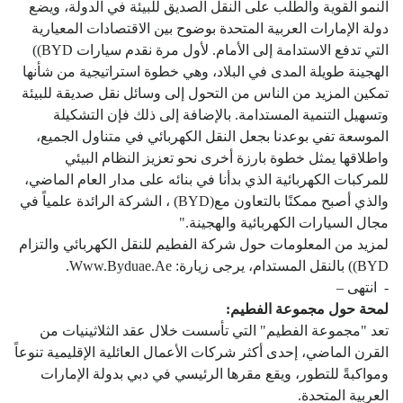
النمو القوية والطلب على النقل الصديق للبيئة في الدولة، ويضع
دولة الإمارات العربية المتحدة بوضوح بين الاقتصادات المعيارية
التي تدفع الاستدامة إلى الأمام. لأول مرة نقدم سيارات BYD))
الهجينة طويلة المدى في البلاد، وهي خطوة استراتيجية من شأنها
تمكين المزيد من الناس من التحول إلى وسائل نقل صديقة للبيئة
وتسهيل التنمية المستدامة. بالإضافة إلى ذلك فإن التشكيلة
الموسعة تفي بوعدنا بجعل النقل الكهربائي في متناول الجميع،
واطلاقها يمثل خطوة بارزة أخرى نحو تعزيز النظام البيئي
للمركبات الكهربائية الذي بدأنا في بنائه على مدار العام الماضي،
والذي أصبح ممكنًا بالتعاون مع(BYD) ، الشركة الرائدة علمياً في
مجال السيارات الكهربائية والهجينة."
لمزيد من المعلومات حول شركة الفطيم للنقل الكهربائي والتزام
BYD)) بالنقل المستدام، يرجى زيارة:
Www.byduae.ae
.
- انتهى –
لمحة حول مجموعة الفطيم:
تعد "مجموعة الفطيم" التي تأسست خلال عقد الثلاثينيات من
القرن الماضي، إحدى أكثر شركات الأعمال العائلية الإقليمية تنوعاً
ومواكبةً للتطور، ويقع مقرها الرئيسي في دبي بدولة الإمارات
العربية المتحدة.