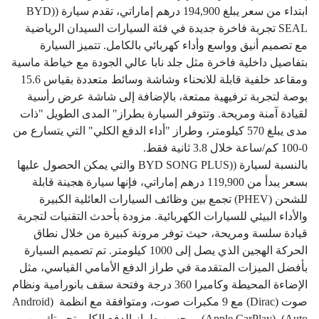
ابتداء من سعر يبلغ 194,900 درهم إماراتي، تقدم سيارة ((BYD
SEAL تجربة فاخرة جديدة في فئة السيارات السيدان الرياضية
مع تصميم أنيق وواسع وأداء كهربائي بالكامل. تتميز السيارة
بتفاصيل داخلية فاخرة مثل جلد نابا عالي الجودة مع خياطة ماسية
ومقاعد خلفية قابلة للانحناء وشاشة وسائط متعددة بقياس 15.6
بوصة لتجربة ترفيهية ممتعة، بالإضافة إلى شاشة عرض رأسية
لقيادة آمنة ومريحة. وتتوفر السيارة بطراز" المدى الطويل "ذات
مدى يبلغ 570 كيلومتر، وطراز "أداء الدفع الكلي" التي يتسارع من
0-100 كم/ساعة خلال 3.8 ثانية فقط.
بالنسبة لسيارة ((BYD SONG PLUS والتي يمكن الحصول عليها
بسعر يبدأ من 119,900 درهم إماراتي، فإنها سيارة هجينة قابلة
للشحن (PHEV) تجمع بين وظائف السيارات العائلية الكبيرة
والأداء البيئي للسيارات الكهربائية. مزودة بأحدث التقنيات لتجربة
قيادة سلسة ومريحة، حيث توفر مرونة كبيرة من خلال نطاق
الحركة الهجين الذي يصل إلى 1000 كيلومتر. تم تصميم السيارة
بأفضل الميزات المتقدمة في طراز الدفع الأمامي القياسي، مثل
الإضاءة المحيطة وكاميرا 360 درجة وفتحة سقف بانورامية ونظام
صوت (Dirac) مع 9 مكبرات صوت، ومتوافقة مع انظمة (Android
Auto)و(Apple CarPlay). ويحسن طراز الدفع الكلي تجربتك من